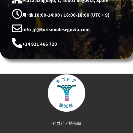
Plaza Azoguejo, 1, 40001 Segovia, Spain
月~金 10:00-14:00 / 16:00-18:00 (UTC + 9)
info-jp@turismodesegovia.com
+34 921 466 720
セゴビア観光局