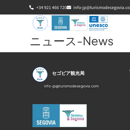
+34 921 466 720
info-jp@turismodesegovia.c
ニュース-News
セゴビア観光局
info-jp@turismodesegovia.com