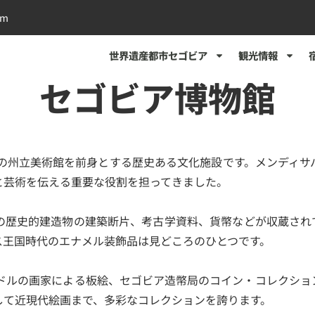
om
世界遺産都市セゴビア
観光情報
セゴビア博物館
ての州立美術館を前身とする歴史ある文化施設です。メンディ
と芸術を伝える重要な役割を担ってきました。
の歴史的建造物の建築断片、考古学資料、貨幣などが収蔵され
ス王国時代のエナメル装飾品は見どころのひとつです。
ンドルの画家による板絵、セゴビア造幣局のコイン・コレクシ
して近現代絵画まで、多彩なコレクションを誇ります。