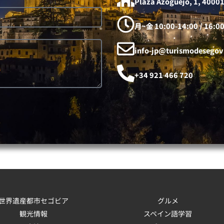
Plaza Azoguejo, 1, 40001
月~金 10:00-14:00 / 16:00
info-jp@turismodesegov
+34 921 466 720
世界遺産都市セゴビア
グルメ
観光情報
スペイン語学習