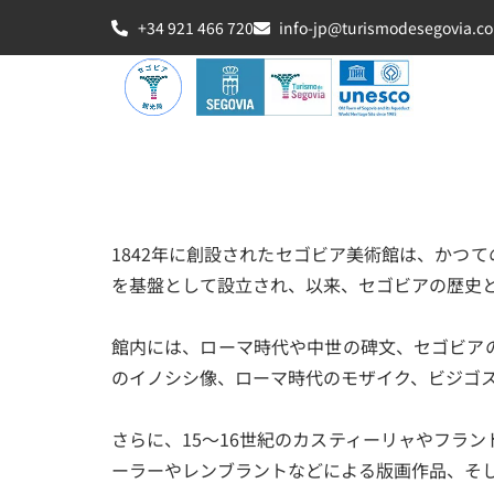
+34 921 466 720
info-jp@turismodesegovia.c
1842年に創設されたセゴビア美術館は、かつ
を基盤として設立され、以来、セゴビアの歴史
館内には、ローマ時代や中世の碑文、セゴビア
のイノシシ像、ローマ時代のモザイク、ビジゴ
さらに、15〜16世紀のカスティーリャやフラ
ーラーやレンブラントなどによる版画作品、そ